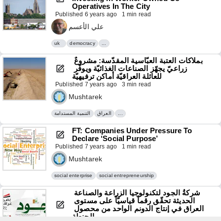
Operatives In The City
Published
6 years ago
1 min read
علي الأعسم
uk
democracy
...
بملاكات العتبة العبّاسية المقدّسة: مشروعٌ 
زراعيّ يجهّز الصناعات الغذائيّة ويوفّر 
للعائلة العراقيّة أماكن ترفيهيّة
Published
7 years ago
3 min read
Mushtarek
التنمية المستدامة
العراق
...
FT: Companies Under Pressure To 
Declare ‘social Purpose’
Published
7 years ago
1 min read
Mushtarek
social enterprise
social entrepreneurship
شركةُ الجود لتكنولوجيا الزراعة والصناعة 
الحديثة تحقّق رقماً قياسيّاً على مستوى 
العراق في إنتاج الدونم الواحد من محصول 
الحنطة