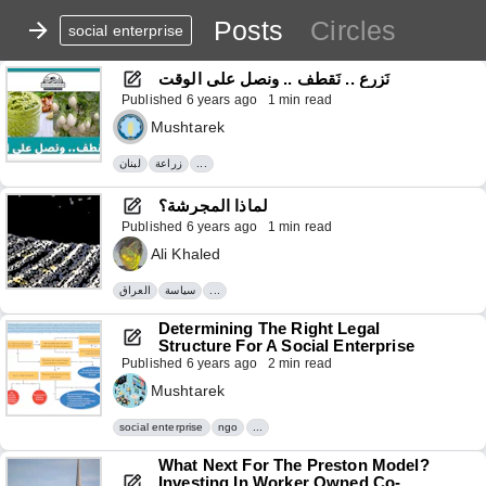
Posts
Circles
social enterprise
نَزرع .. نَقطف .. ونصل على الوقت
Published
6 years ago
1 min read
Mushtarek
لبنان
زراعة
...
لماذا المجرشة؟
Published
6 years ago
1 min read
Ali Khaled
العراق
سياسة
...
Determining The Right Legal 
Structure For A Social Enterprise
Published
6 years ago
2 min read
Mushtarek
social enterprise
ngo
...
What Next For The Preston Model? 
Investing In Worker Owned Co-